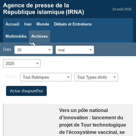
10 août 2026
Accueil
Iran
Monde
Débats et Entretiens
Multimédia
Archives
Date
16
mai
2025
Filtres
Tout Rubriques
Tout Types d'info
Actus d'aujourd'hui
Vers un pôle national
d’innovation : lancement du
projet de Tour technologique
de l’écosystème vaccinal, se