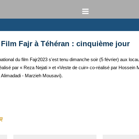
Film Fajr à Téhéran : cinquième jour
ational du film Fajr2023 s'est tenu dimanche soir (5 février) aux lo
» réalisé par « Reza Nejati » et «Veste de cuir» co-réalisé par Hosse
limadadi - Marzieh Mousavi).