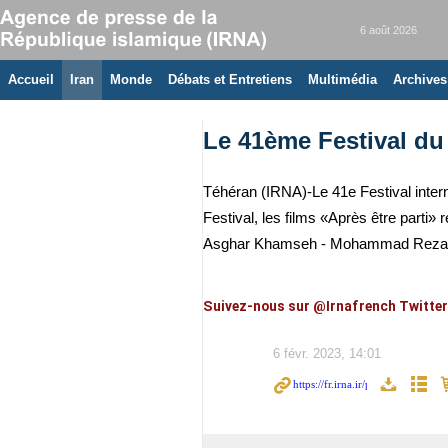
6 août 2026
Accueil
Iran
Monde
Débats et Entretiens
Multimédia
Archives
Le 41ème Festival du 
Téhéran (IRNA)-Le 41e Festival intern
Festival, les films «Après être parti
Asghar Khamseh - Mohammad Reza A
Suivez-nous sur @Irnafrench Twitter
6 févr. 2023, 14:01