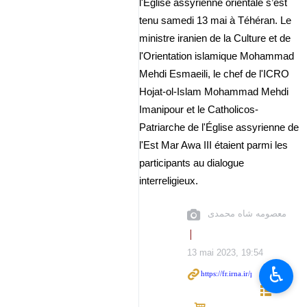
l'Église assyrienne orientale s’est
tenu samedi 13 mai à Téhéran. Le
ministre iranien de la Culture et de
l'Orientation islamique Mohammad
Mehdi Esmaeili, le chef de l'ICRO
Hojat-ol-Islam Mohammad Mehdi
Imanipour et le Catholicos-
Patriarche de l'Église assyrienne de
l'Est Mar Awa III étaient parmi les
participants au dialogue
interreligieux.
معصومه شاه محمدی
13 mai 2023, 19:54
♿︎