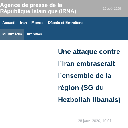
10 août 2026
Accueil
Iran
Monde
Débats et Entretiens
Multimédia
Archives
Une attaque contre
l’Iran embraserait
l’ensemble de la
région (SG du
Hezbollah libanais)
28 janv. 2026, 10:01