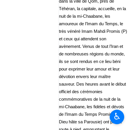
dans la ville de Qom, près de
Téhéran, la capitale, accueille, en la
nuit de la mi‑Chaabane, les
amoureux de l’Imam du Temps, le
très vénéré Imam Mahdi Promis (P)
et ceux qui attendent son
avènement. Venus de tout l’Iran et
de nombreuses régions du monde,
ils se sont rendus en ce lieu béni
pour exprimer leur amour et leur
dévotion envers leur maître
sauveur. Des heures avant le début
officiel des cérémonies
commémoratives de la nuit de la
mi‑Chaabane, les fidèles et dévots
♿︎
de l’Imam du Temps Promis (Que
Dieu hâte sa Parousie) ont pris la
route à pied, empruntant le