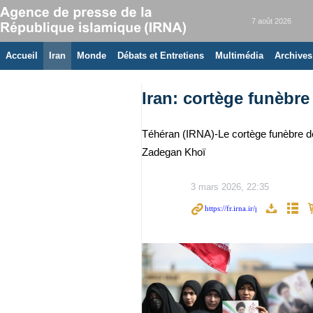
7 août 2026
Accueil
Iran
Monde
Débats et Entretiens
Multimédia
Archives
Iran: cortège funèbre
Téhéran (IRNA)-Le cortège funèbre de
Zadegan Khoï
3 mars 2026, 22:35