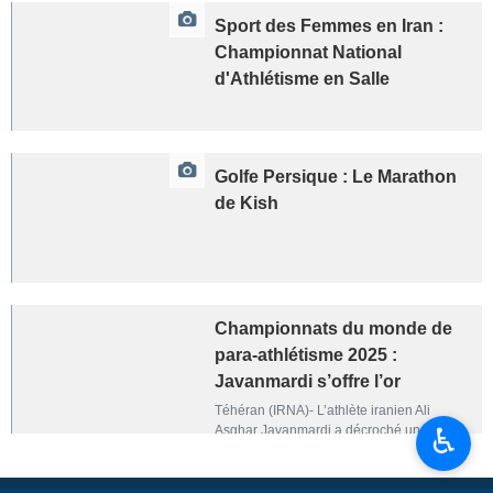
Sport des Femmes en Iran :
Championnat National
d'Athlétisme en Salle
Golfe Persique : Le Marathon
de Kish
Championnats du monde de
para-athlétisme 2025 :
Javanmardi s’offre l’or
Téhéran (IRNA)- L’athlète iranien Ali
♿︎
Asghar Javanmardi a décroché une
médaille d’or aux Championnats du
monde de para-athlétisme 2025 à New
Delhi, vendredi.