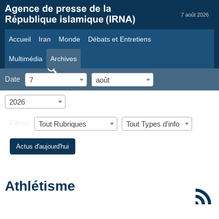
7 août 2026
Accueil
Iran
Monde
Débats et Entretiens
Multimédia
Archives
Date
7
août
2026
Filtres
Tout Rubriques
Tout Types d'info
Actus d'aujourd'hui
Athlétisme