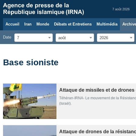
7 août 2026
Accueil
Iran
Monde
Débats et Entretiens
Multimédia
Archiv
Date
7
août
2026
Base sioniste
Attaque de missiles et de drones 
Téhéran-IRNA- Le mouvement de la Résistance l
(Israël).
Attaque de drones de la résistan