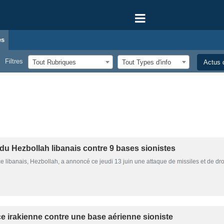
es
Filtres
Tout Rubriques
Tout Types d'info
Actus d
du Hezbollah libanais contre 9 bases sionistes
ibanais, Hezbollah, a annoncé ce jeudi 13 juin une attaque de missiles et de dro
ce irakienne contre une base aérienne sioniste