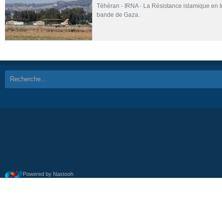
Téhéran - IRNA - La Résistance islamique en I
bande de Gaza.
Powered by Nastooh