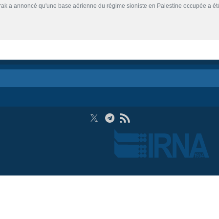
rak a annoncé qu'une base aérienne du régime sioniste en Palestine occupée a été 