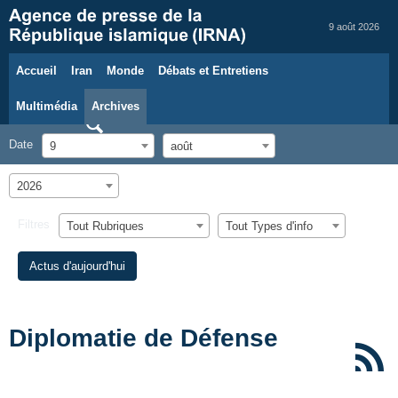
9 août 2026
Accueil
Iran
Monde
Débats et Entretiens
Multimédia
Archives
Date
9
août
2026
Filtres
Tout Rubriques
Tout Types d'info
Actus d'aujourd'hui
Diplomatie de Défense