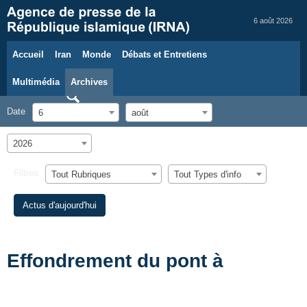
6 août 2026
Accueil
Iran
Monde
Débats et Entretiens
Multimédia
Archives
Date
6
août
2026
Filtres
Tout Rubriques
Tout Types d'info
Actus d'aujourd'hui
Effondrement du pont à