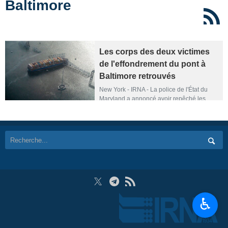
Baltimore
Les corps des deux victimes
de l'effondrement du pont à
Baltimore retrouvés
New York - IRNA - La police de l'État du
Maryland a annoncé avoir repêché les
corps de deux personnes décédées (parmi
les six ouvriers recherchés) de la rivière
suite à l'effondrement du pont Francis Scott
à Baltimore.
♿︎