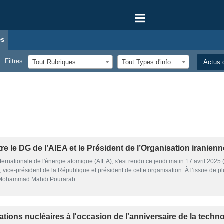
es
Filtres
Tout Rubriques
Tout Types d'info
Actus d
 le DG de l’AIEA et le Président de l’Organisation iranienn
ternationale de l'énergie atomique (AIEA), s'est rendu ce jeudi matin 17 avril 2025
ce-président de la République et président de cette organisation. À l’issue de plus
e : Mohammad Mahdi Pourarab
ations nucléaires à l'occasion de l'anniversaire de la techn