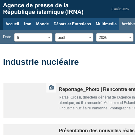
6 août 2026
Accueil
Iran
Monde
Débats et Entretiens
Multimédia
Archiv
Date
6
août
2026
Industrie nucléaire
Reportage_Photo | Rencontre entre
Rafael Grossi, directeur général de l'Agence in
atomique, où il a rencontré Mohammad Eslami, vi
l’industrie nucléaire iranienne. Photograph
Présentation des nouvelles réalis