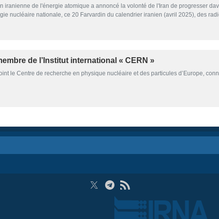
n iranienne de l'énergie atomique a annoncé la volonté de l'Iran de progresser da
logie nucléaire nationale, ce 20 Farvardin du calendrier iranien (avril 2025), des 
embre de l’Institut international « CERN »
oint le Centre de recherche en physique nucléaire et des particules d’Europe, conn