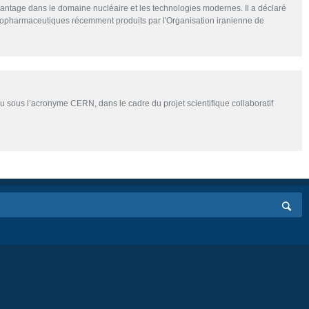
vantage dans le domaine nucléaire et les technologies modernes. Il a déclaré
radiopharmaceutiques récemment produits par l'Organisation iranienne de
u sous l’acronyme CERN, dans le cadre du projet scientifique collaboratif