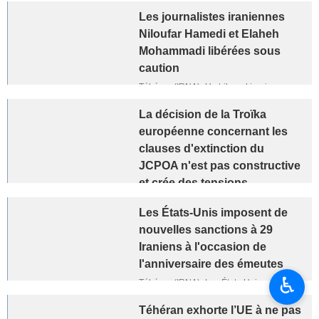
Les journalistes iraniennes
Niloufar Hamedi et Elaheh
Mohammadi libérées sous
caution
Téhéran (IRNA)- Un tribunal iranien a
libéré sous caution deux prisonnières qui
ont été condamnées pour différentes
La décision de la Troïka
accusations de sécurité, notamment pour
européenne concernant les
leurs liens avec le gouvernement
clauses d'extinction du
américain.
JCPOA n'est pas constructive
et crée des tensions
(Négociateur russe)
Les États-Unis imposent de
Londres - IRNA - Le chef de la délégation
nouvelles sanctions à 29
négociatrice russe, Mikhaïl Oulianov, a
qualifié de « non constructive et de source
Iraniens à l'occasion de
de tension » la décision de trois pays
l'anniversaire des émeutes
européens, l'Angleterre, la France et
♿︎
Téhéran (IRNA)- Les États-Unis ont
l'Allemagne, de maintenir les sanctions sur
imposé une nouvelle série de sanctions à
les missiles iranien, qui devraient expirer
plus de deux douzaines de personnes et
dans un mois dans le cadre des accords
Téhéran exhorte l’UE à ne pas