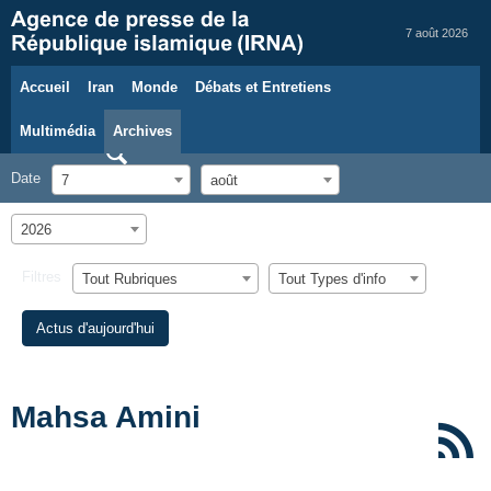
7 août 2026
Accueil
Iran
Monde
Débats et Entretiens
Multimédia
Archives
Date
7
août
2026
Filtres
Tout Rubriques
Tout Types d'info
Actus d'aujourd'hui
Mahsa Amini