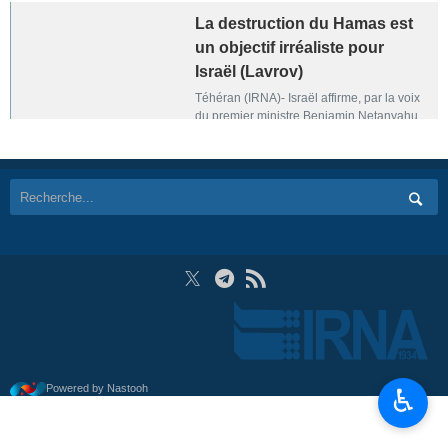
La destruction du Hamas est
un objectif irréaliste pour
Israël (Lavrov)
Téhéran (IRNA)- Israël affirme, par la voix
du premier ministre Benjamin Netanyahu,
que la guerre ne s'arrêtera pas tant que le
Hamas n'aura pas été complètement
éradiqué. À mon avis, et à celui de nombre
de mes partenaires, il s'agit d'une mission
irréaliste », a déclaré Sergey Lavrov,
ministre russe des affaires étrangères.
Powered by Nastooh
♿︎