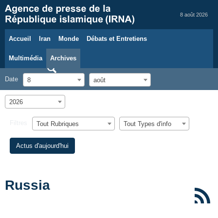
8 août 2026
Accueil
Iran
Monde
Débats et Entretiens
Multimédia
Archives
Date
8
août
2026
Filtres
Tout Rubriques
Tout Types d'info
Actus d'aujourd'hui
Russia