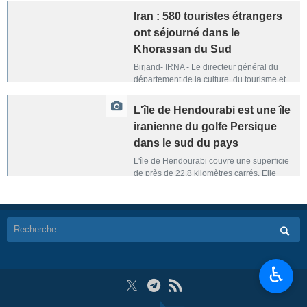
Iran : 580 touristes étrangers
ont séjourné dans le
Khorassan du Sud
Birjand- IRNA - Le directeur général du
département de la culture, du tourisme et
de l'artisanat du Khorassan du Sud (nord-
est iranien) a déclaré que, depuis le début
L'île de Hendourabi est une île
de l'année jusqu'à la fin du mois de
iranienne du golfe Persique
décembre, plus de 580 touristes étrangers
ont visité les attractions naturelles et
dans le sud du pays
historiques de la province et y ont
L'île de Hendourabi couvre une superficie
séjourné.
de près de 22,8 kilomètres carrés. Elle
présente un terrain plat, sans montagnes
ou collines importantes, et abrite environ
120 habitants. La population locale vit de
la pêche à la perle et parle en Arabe.
L'hospitalité fait partie des représentations
les plus étroitement associées aux
habitants locaux. Photos: Erfan Saman-Far
♿︎