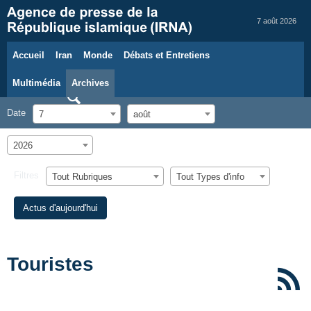
7 août 2026
Accueil
Iran
Monde
Débats et Entretiens
Multimédia
Archives
Date
7
août
2026
Filtres
Tout Rubriques
Tout Types d'info
Actus d'aujourd'hui
Touristes