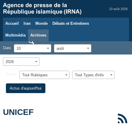
10 août 2026
Accueil
Iran
Monde
Débats et Entretiens
Multimédia
Archives
Date
10
août
2026
Filtres
Tout Rubriques
Tout Types d'info
Actus d'aujourd'hui
UNICEF