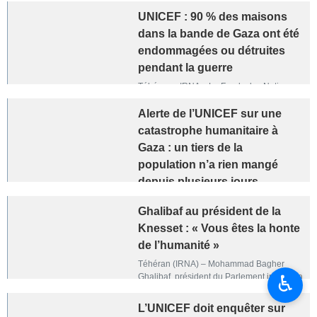
UNICEF : 90 % des maisons
dans la bande de Gaza ont été
endommagées ou détruites
pendant la guerre
Téhéran – IRNA – Le Fonds des Nations
unies pour l’enfance (UNICEF) a annoncé
qu’après plus de deux ans de guerre dans
Alerte de l’UNICEF sur une
la bande de Gaza, 90 % des maisons dans
catastrophe humanitaire à
cette région ont été endommagées ou
Gaza : un tiers de la
détruites.
population n’a rien mangé
depuis plusieurs jours
Téhéran – IRNA – Le directeur adjoint du
Ghalibaf au président de la
Fonds des Nations Unies pour l’enfance
(UNICEF) a tiré la sonnette d’alarme
Knesset : « Vous êtes la honte
concernant la situation humanitaire
de l’humanité »
désastreuse dans la bande de Gaza,
Téhéran (IRNA) – Mohammad Bagher
affirmant que la région est au bord de la
♿︎
Ghalibaf, président du Parlement iranien, a
famine et d’une crise de malnutrition
adressé ce jeudi un message cinglant au
extrême. Il a qualifié les événements en
président de la Knesset (le parlement du
cours de « profondément bouleversants ».
L’UNICEF doit enquêter sur
régime israélien), l’accusant d’être