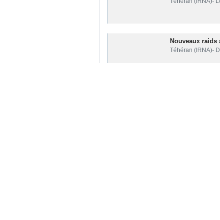
Aucun navire is
Téhéran (IRNA)- L
Nouveaux raids 
Téhéran (IRNA)- D
L’agression amé
Téhéran - IRNA – L
Nouvelles frapp
Téhéran (IRNA)- De