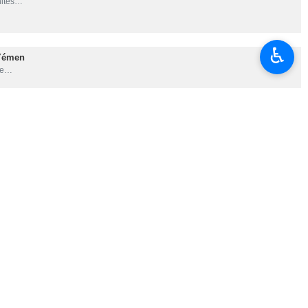
 Sanaa)
♿︎
nites…
 Yémen
ore…