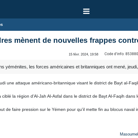
es
res mènent de nouvelles frappes contr
Code d'info:
85388
15 févr. 2024, 19:58
ns yéménites, les forces américaines et britanniques ont mené, je
di une attaque américano-britannique visant le district de Bayt al-Faq
ciblé la région d'Al-Jah Al-Asfal dans le district de Bayt Al-Faqih dan
t de faire pression sur le Yémen pour qu'il mette fin au blocus naval 
Masoume