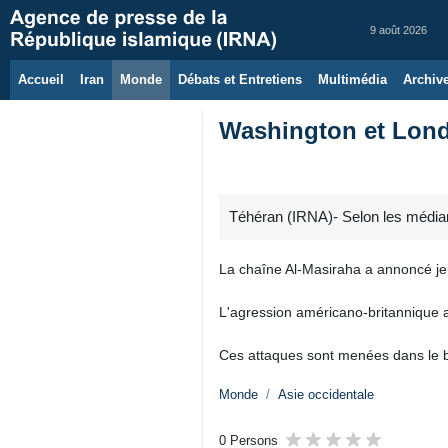
9 août 2026
Accueil
Iran
Monde
Débats et Entretiens
Multimédia
Archiv
Washington et Lond
Téhéran (IRNA)- Selon les média
La chaîne Al-Masiraha a annoncé jeu
L'agression américano-britannique a 
Ces attaques sont menées dans le bu
Monde
Asie occidentale
0 Persons