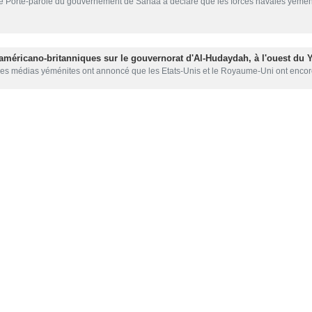
raélien ne traverse plus la mer Rouge (Porte-parole du gouvernement de
e Porte-parole du gouvernement de Sanaa a déclaré que les forces navales yémé
américano-britanniques sur le gouvernorat d'Al-Hudaydah, à l'ouest du
es médias yéménites ont annoncé que les Etats-Unis et le Royaume-Uni ont enc
ricano-britannique vise le gouvernorat de Hodeïda au Yémen
es médias ont rapporté, mardi soir (13 février), l'attaque américano-britannique…
es américaines et britanniques au Yémen
s médias ont fait part, mardi, de nouvelles frappes contre le Yémen, par…