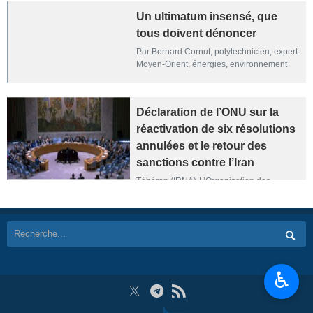
Un ultimatum insensé, que
tous doivent dénoncer
Par Bernard Cornut, polytechnicien, expert
Moyen-Orient, énergies, environnement
Déclaration de l’ONU sur la
réactivation de six résolutions
annulées et le retour des
sanctions contre l’Iran
Téhéran (IRNA)-L’Organisation des
Nations Unies, en réaction à l’action jugée
illégale des États-Unis et des pays
européens et à la détérioration du
processus de négociation et de diplomatie
onusienne, a publié un communiqué
détaillant le retour des sanctions ainsi que
la réactivation des résolutions du Conseil
♿︎
de sécurité contre l’Iran dans le cadre du
mécanisme de snapback (retour
automatique des sanctions).