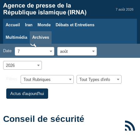
7 août 2026
Accueil
Iran
Monde
Débats et Entretiens
Multimédia
Archives
Date
7
août
2026
Filtres
Tout Rubriques
Tout Types d'info
Actus d'aujourd'hui
Conseil de sécurité