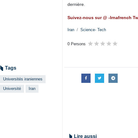
dernière.
Suivez-nous sur @ -Irnafrench Tw
Iran
Science- Tech
0 Persons
Tags
Universités iraniennes
Université
Iran