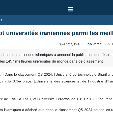
es
t universités iraniennes parmi les mei
Code d'info:
85159
3 juil. 2023, 23:54
ndation des sciences islamiques a annoncé la publication des résult
te des 1497 meilleures universités du monde dans ce classement.
«Dans le classement QS 2024, l'Université de technologie Sharif a pr
abir - la 375e place, L'Université des sciences et de l'industrie d'I
ée de 1 951 à 1 951, et l'Université Ferdowsi de 1 101 à 1 200 figure
s islamiques a déclaré que dans le classement QS 2024, toutes les uni