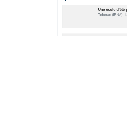
Lire aussi
Une école d'été
Téhéran (IRNA) - 
Le nombre des m
Téhéran (IRNA)- L
La première gref
Téhéran (IRNA)- Le
Fabrication de 1
Téhéran - IRNA - 