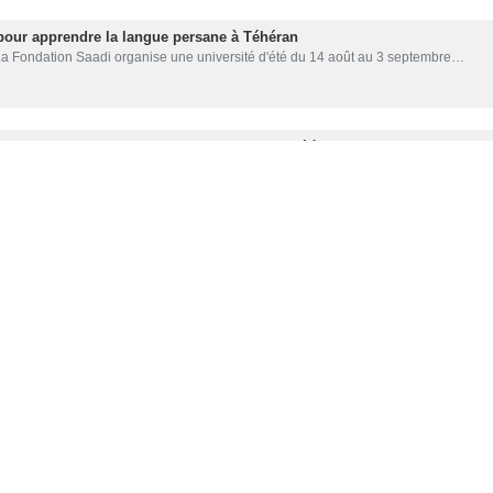
 pour apprendre la langue persane à Téhéran
La Fondation Saadi organise une université d'été du 14 août au 3 septembre…
eilleures institutions iraniennes a augmenté à 24, selon Round Univers
e dernier rapport du Round University Ranking (RUR) en 2023 a augmenté le…
fe de moelle osseuse au monde utilisant des cellules souches pour répar
 vice-directeur de la recherche à l'Université provinciale des sciences médicales
80 dispositifs médicaux de haute technologie à l'Université des Scienc
Le président de l'Université des Sciences médicales de Téhéran a annoncé la…