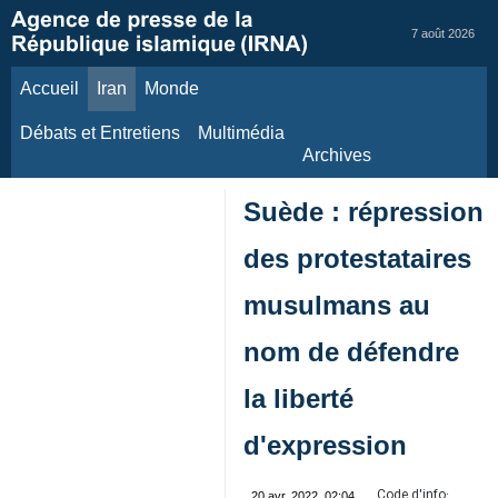
7 août 2026
Accueil
Iran
Monde
Débats et Entretiens
Multimédia
Archives
Suède : répression
des protestataires
musulmans au
nom de défendre
la liberté
d'expression
Code d'info:
20 avr. 2022, 02:04
84724595