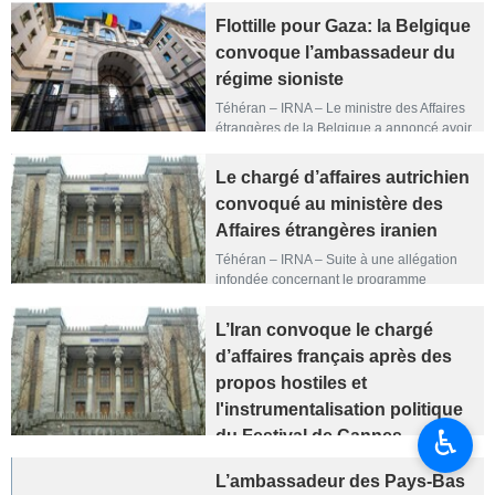
Flottille pour Gaza: la Belgique
convoque l’ambassadeur du
régime sioniste
Téhéran – IRNA – Le ministre des Affaires
étrangères de la Belgique a annoncé avoir
convoqué l’ambassadeur du régime
sioniste à Bruxelles afin d’obtenir des
Le chargé d’affaires autrichien
explications concernant l’interception et
convoqué au ministère des
l’attaque contre la flottille humanitaire
Sumud (« Résistance »), en route vers
Affaires étrangères iranien
Gaza.
Téhéran – IRNA – Suite à une allégation
infondée concernant le programme
nucléaire pacifique de l’Iran dans le
rapport annuel de l’agence de
L’Iran convoque le chargé
renseignement autrichienne, Mme
d’affaires français après des
Michaela Pacher, chargée d’affaires de
l’ambassade d’Autriche à Téhéran (en
propos hostiles et
l’absence de l’ambassadeur), a été
l'instrumentalisation politique
convoquée aujourd’hui vendredi 30 mai
♿︎
du Festival de Cannes
2025 par le directeur du département
Europe occidentale I au ministère des
À la suite des propos injurieux et des
Affaires étrangères iranien, où la vive
L’ambassadeur des Pays-Bas
allégations infondées du ministre français