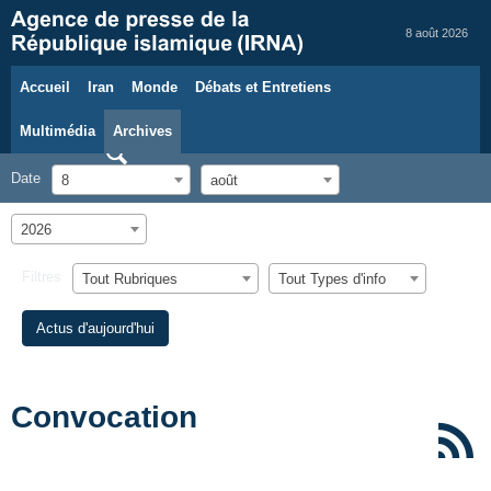
8 août 2026
Accueil
Iran
Monde
Débats et Entretiens
Multimédia
Archives
Date
8
août
2026
Filtres
Tout Rubriques
Tout Types d'info
Actus d'aujourd'hui
Convocation