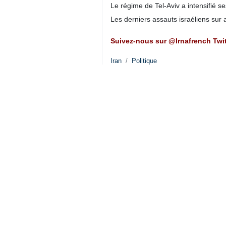
Le régime de Tel-Aviv a intensifié 
Les derniers assauts israéliens sur 
Suivez-nous sur @Irnafrench Twit
Iran
Politique
0 Persons
Tags
Majid Takht Ravanchi
le régime sioniste
Palestine