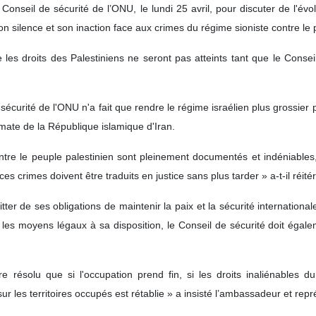
Conseil de sécurité de l’ONU, le lundi 25 avril, pour discuter de l'évol
n silence et son inaction face aux crimes du régime sioniste contre le 
les droits des Palestiniens ne seront pas atteints tant que le Conseil
 sécurité de l'ONU n'a fait que rendre le régime israélien plus grossie
omate de la République islamique d'Iran.
ntre le peuple palestinien sont pleinement documentés et indéniable
 ces crimes doivent être traduits en justice sans plus tarder » a-t-il réité
uitter de ses obligations de maintenir la paix et la sécurité internat
les moyens légaux à sa disposition, le Conseil de sécurité doit égale
tre résolu que si l'occupation prend fin, si les droits inaliénables 
ur les territoires occupés est rétablie » a insisté l’ambassadeur et re