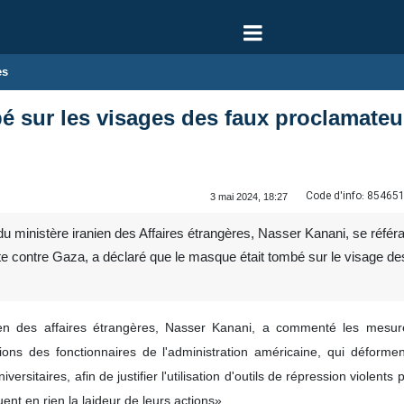
es
 sur les visages des faux proclamateurs
Code d'info:
85465
3 mai 2024, 18:27
u ministère iranien des Affaires étrangères, Nasser Kanani, se référa
ste contre Gaza, a déclaré que le masque était tombé sur le visage des
ien des affaires étrangères, Nasser Kanani, a commenté les mesure
ons des fonctionnaires de l'administration américaine, qui déforment l
versitaires, afin de justifier l'utilisation d'outils de répression violent
ent en rien la laideur de leurs actions».