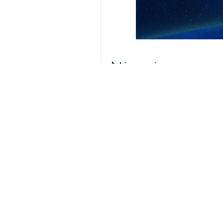
Lire aussi
Réunion ministér
Téhéran-IRNA- Hoss
Nous demandons 
Téhéran - IRNA - 
La police améric
Téhéran - IRNA - L'