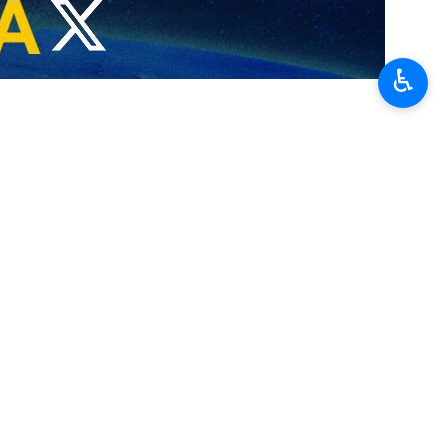
♿︎
'hui…