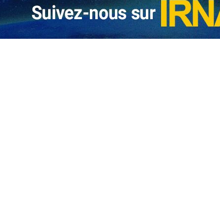
ielle de l’OCI : Amir Abdollahian quitte Téhéran pour Banjul
ein AmirAbdollahian, le ministre iranien des Affaires étrangères, a quitté…
à tous les pays de rompre les liens avec le régime sioniste (Hamas)
Le mouvement de la Résistance islamique de la Palestine, Hamas, a salué aujourd
aine a arrêté plus de 2 000 manifestants pro-palestiniens
Associated Press a rapporté jeudi soir que, selon les statistiques, plus…