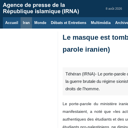
8 août 2026
Accueil
Iran
Monde
Débats et Entretiens
Multimédia
Archiv
Le masque est tombé
parole iranien)
Téhéran (IRNA)- Le porte-parole d
la guerre brutale du régime sioni
droits de l'homme.
Le porte-parole du ministère iran
manifestaient, a noté que «les acti
authentiques des étudiants et des uni
étudiants pro-palestiniens, ne diminu