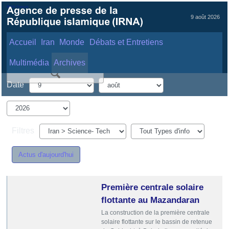
9 août 2026
Accueil
Iran
Monde
Débats et Entretiens
Multimédia
Archives
Date
9
août
2026
Filtres
Iran > Science- Tech
Tout Types d'info
Actus d'aujourd'hui
Première centrale solaire
flottante au Mazandaran
La construction de la première centrale
solaire flottante sur le bassin de retenue